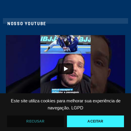
NOSSO YOUTUBE
8
0
Este site utiliza cookies para melhorar sua experiência de
Top 5 passadores de guarda no Jiu-Jitsu
navegação.
LGPD
VF Comunica
RECUSAR
ACEITAR
46
1