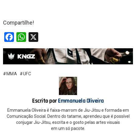
Compartilhe!
F
W
X
a
h
ce
at
b
s
o
A
MMA
UFC
o
p
k
p
Escrito por
Emmanuela Oliveira
Emmanuela Oliveira é faixa-marrom de Jiu-Jitsu e formada em
Comunicação Social. Dentro do tatame, aprendeu que é possível
conjugar Jiu-Jitsu, escrita e o gosto pelas artes visuais
em um só pacote.