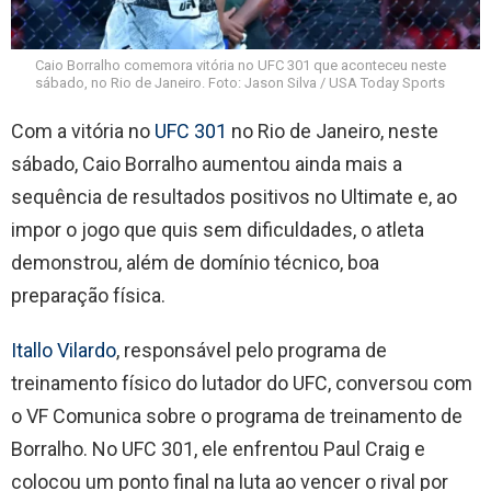
Caio Borralho comemora vitória no UFC 301 que aconteceu neste
sábado, no Rio de Janeiro. Foto: Jason Silva / USA Today Sports
Com a vitória no
UFC 301
no Rio de Janeiro, neste
sábado, Caio Borralho aumentou ainda mais a
sequência de resultados positivos no Ultimate e, ao
impor o jogo que quis sem dificuldades, o atleta
demonstrou, além de domínio técnico, boa
preparação física.
Itallo Vilardo
, responsável pelo programa de
treinamento físico do lutador do UFC, conversou com
o VF Comunica sobre o programa de treinamento de
Borralho. No UFC 301, ele enfrentou Paul Craig e
colocou um ponto final na luta ao vencer o rival por