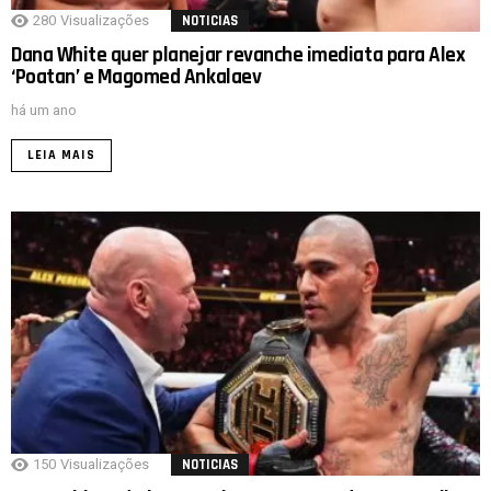
280
Visualizações
NOTICIAS
Dana White quer planejar revanche imediata para Alex
‘Poatan’ e Magomed Ankalaev
há um ano
LEIA MAIS
150
Visualizações
NOTICIAS