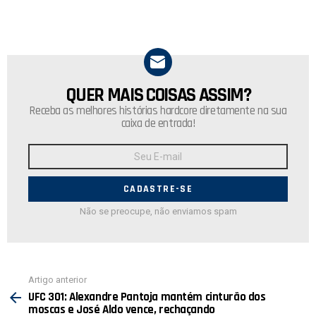
QUER MAIS COISAS ASSIM?
NEWSLETTER
Receba as melhores histórias hardcore diretamente na sua
caixa de entrada!
Endereço
de
E-
mail:
Não se preocupe, não enviamos spam
Ver
Artigo anterior
mais
UFC 301: Alexandre Pantoja mantém cinturão dos
moscas e José Aldo vence, rechaçando