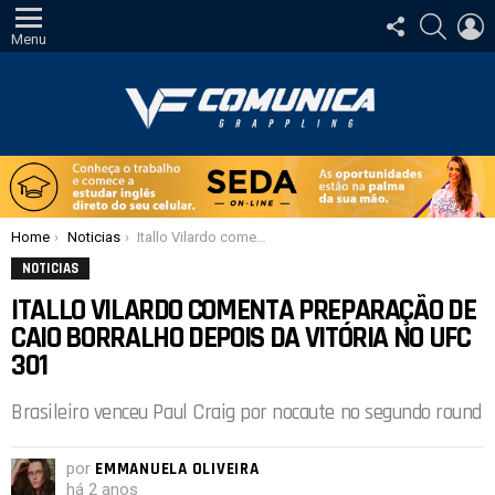
SIGA-
PESQUI
E
NOS
Menu
Você está aqui:
Home
Noticias
Itallo Vilardo comenta preparação de Caio Borralho depois da vitória no UFC 301
NOTICIAS
ITALLO VILARDO COMENTA PREPARAÇÃO DE
CAIO BORRALHO DEPOIS DA VITÓRIA NO UFC
301
Brasileiro venceu Paul Craig por nocaute no segundo round
por
EMMANUELA OLIVEIRA
há 2 anos