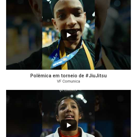
46
1
Polêmica em torneio de #JiuJitsu
VF Comunica
10
0