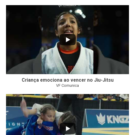
10
0
Criança emociona ao vencer no Jiu-Jitsu
VF Comunica
...
7
0