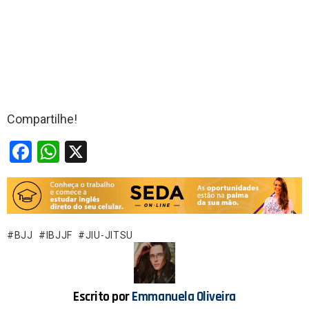
Compartilhe!
F
W
X
a
h
ce
at
b
s
o
A
BJJ
IBJJF
JIU-JITSU
o
p
k
p
Escrito por
Emmanuela Oliveira