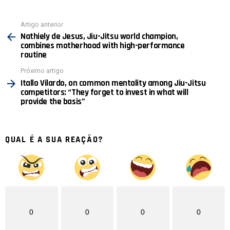
Ver
Artigo anterior
mais
Nathiely de Jesus, Jiu-Jitsu world champion,
combines motherhood with high-performance
routine
Próximo artigo
Itallo Vilardo, on common mentality among Jiu-Jitsu
competitors: “They forget to invest in what will
provide the basis”
QUAL É A SUA REAÇÃO?
0
0
0
0