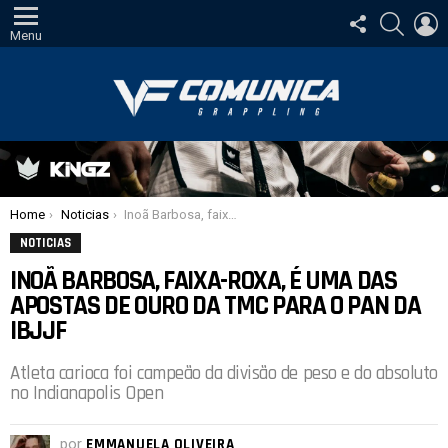
SIGA-
PESQUI
E
NOS
Menu
Você está aqui:
Home
Noticias
Inoã Barbosa, faixa-roxa, é uma das apostas de ouro da TMC para o Pan da IBJJF
NOTICIAS
INOÃ BARBOSA, FAIXA-ROXA, É UMA DAS
APOSTAS DE OURO DA TMC PARA O PAN DA
IBJJF
Atleta carioca foi campeão da divisão de peso e do absoluto
no Indianapolis Open
por
EMMANUELA OLIVEIRA