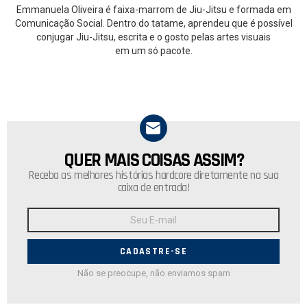
Emmanuela Oliveira é faixa-marrom de Jiu-Jitsu e formada em
Comunicação Social. Dentro do tatame, aprendeu que é possível
conjugar Jiu-Jitsu, escrita e o gosto pelas artes visuais
em um só pacote.
QUER MAIS COISAS ASSIM?
NEWSLETTER
Receba as melhores histórias hardcore diretamente na sua
caixa de entrada!
Endereço
de
E-
mail:
Não se preocupe, não enviamos spam