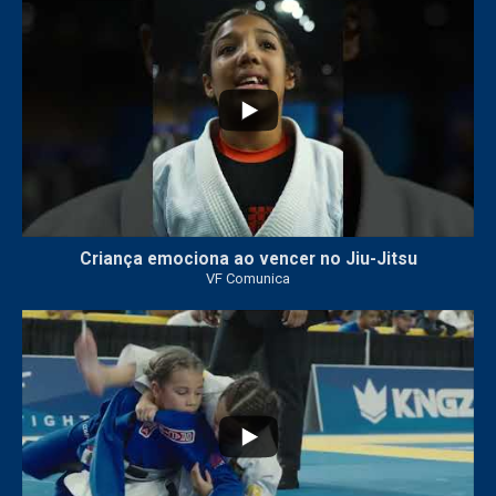
10
0
Criança emociona ao vencer no Jiu-Jitsu
VF Comunica
...
7
0