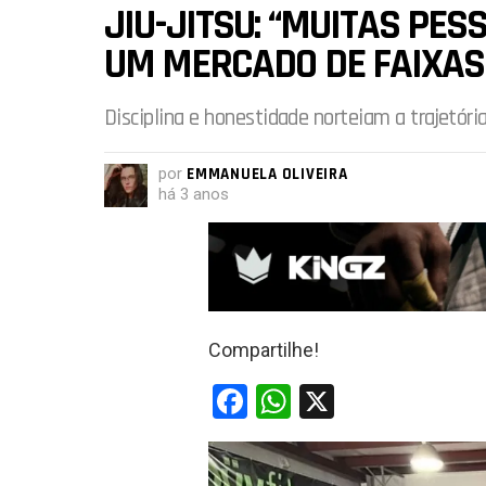
JIU-JITSU: “MUITAS PE
UM MERCADO DE FAIXAS 
Disciplina e honestidade norteiam a trajetóri
por
EMMANUELA OLIVEIRA
há 3 anos
Compartilhe!
F
W
X
a
h
ce
at