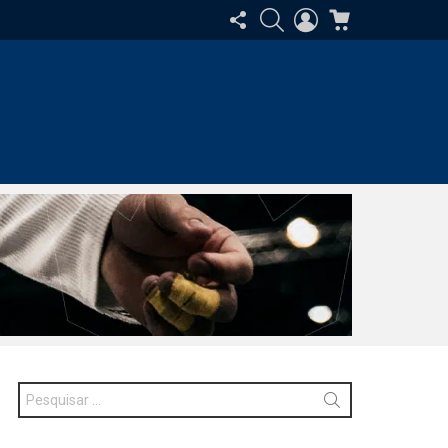
SIGA-
PESQUISAR
ENTRAR
CARRINHO
NOS
Procurar
por: