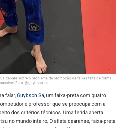
 Sá debate sobre o problema da promoção de faixas feita de forma
sponsável. Foto: @guybson_sa
a falar,
Guybson Sá
, um faixa-preta com quatro
competidor e professor que se preocupa com a
eito dos critérios técnicos. Uma ferida aberta
tsu no mundo inteiro. O atleta cearense, faixa-preta