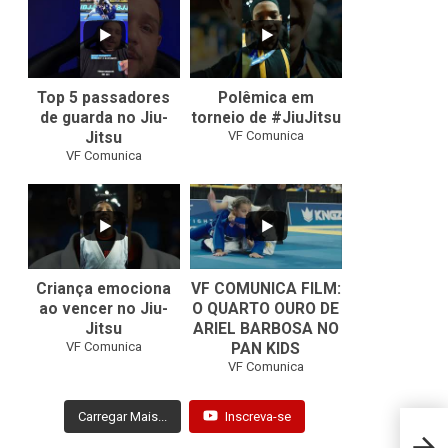
21
1
47
1
Top 5 passadores
Polêmica em
de guarda no Jiu-
torneio de #JiuJitsu
VF Comunica
Jitsu
VF Comunica
10
0
Criança emociona
VF COMUNICA FILM:
ao vencer no Jiu-
O QUARTO OURO DE
Jitsu
ARIEL BARBOSA NO
...
VF Comunica
PAN KIDS
7
0
VF Comunica
Carregar Mais...
Inscreva-se
Guybs
Jitsu