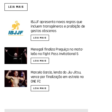
LEIA MAIS
IBJJF apresenta novas regras que
incluem transgêneros e proibição de
gestos obscenos
LEIA MAIS
Meregali finaliza Preguiça no mata-
leão no Fight Pass Invitational 5
LEIA MAIS
Marcelo Garcia, lenda do Jiu-Jitsu,
vence por finalização em estreia no
ONE FC
LEIA MAIS