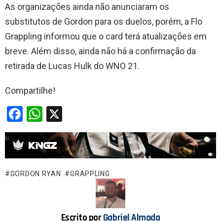
As organizações ainda não anunciaram os
substitutos de Gordon para os duelos, porém, a Flo
Grappling informou que o card terá atualizações em
breve. Além disso, ainda não há a confirmação da
retirada de Lucas Hulk do WNO 21.
Compartilhe!
F
W
X
a
h
ce
at
b
s
o
A
GORDON RYAN
GRAPPLING
o
p
k
p
Escrito por
Gabriel Almada