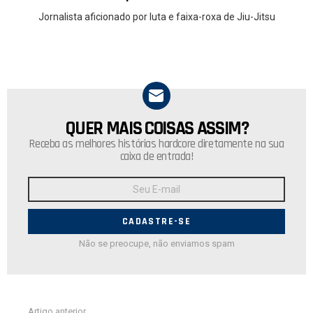
Jornalista aficionado por luta e faixa-roxa de Jiu-Jitsu
QUER MAIS COISAS ASSIM?
NEWSLETTER
Receba as melhores histórias hardcore diretamente na sua
caixa de entrada!
Endereço
de
E-
mail:
Não se preocupe, não enviamos spam
Ver
Artigo anterior