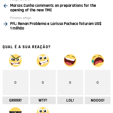
mais
Marcos Cunha comments on preparations for the
opening of the new TMC
Próximo artigo
PFL: Renan Problema e Larissa Pacheco faturam US$
1 milhão
QUAL É A SUA REAÇÃO?
0
0
0
0
GRRRR!
WTF!
LOL!
NOOOO!