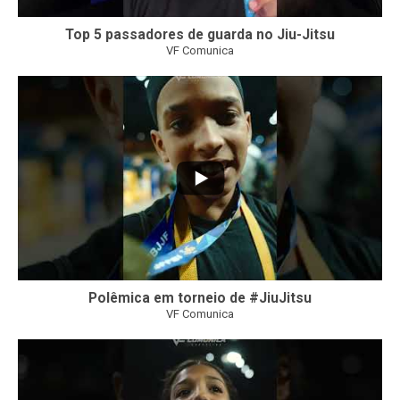
Top 5 passadores de guarda no Jiu-Jitsu
VF Comunica
46
1
Polêmica em torneio de #JiuJitsu
VF Comunica
10
0