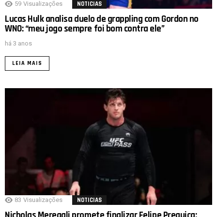
59
Visualizações
NOTICIAS
Lucas Hulk analisa duelo de grappling com Gordon no
WNO: “meu jogo sempre foi bom contra ele”
há 3 anos
LEIA MAIS
83
Visualizações
NOTICIAS
Nicholas Meregali promete finalizar Felipe Preguiça;