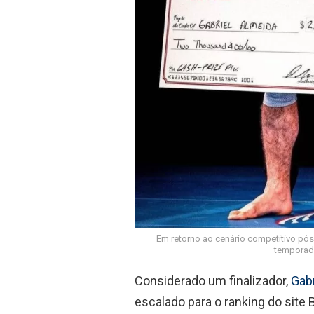
Em retorno ao cenário competitivo pós
temporada
Considerado um finalizador,
Gabr
escalado para o ranking do site