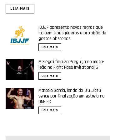
LEIA MAIS
IBJJF apresenta novas regras que
incluem transgêneros e proibição de
gestos obscenos
LEIA MAIS
Meregali finaliza Preguiça no mata-
leão no Fight Pass Invitational 5
LEIA MAIS
Marcelo Garcia, lenda do Jiu-Jitsu,
vence por finalização em estreia no
ONE FC
LEIA MAIS