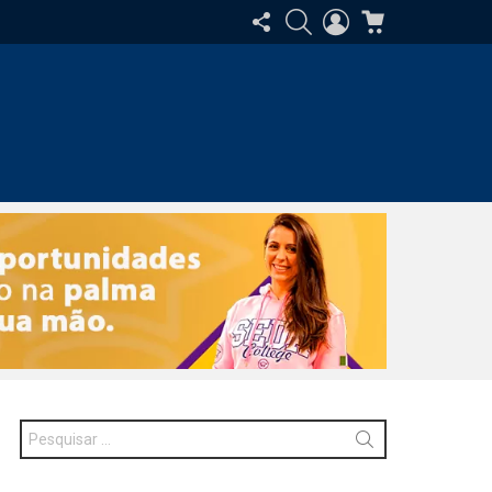
SIGA-
PESQUISAR
ENTRAR
CARRINHO
NOS
Procurar
por: