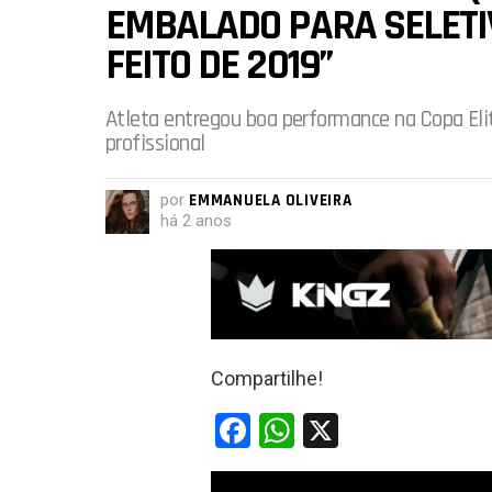
EMBALADO PARA SELETIV
FEITO DE 2019”
Atleta entregou boa performance na Copa Eli
profissional
por
EMMANUELA OLIVEIRA
há 2 anos
Compartilhe!
F
W
X
a
h