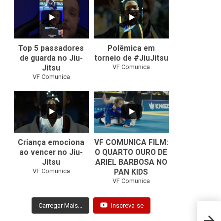
10
0
46
1
Top 5 passadores
Polêmica em
de guarda no Jiu-
torneio de #JiuJitsu
VF Comunica
Jitsu
VF Comunica
10
0
Criança emociona
VF COMUNICA FILM:
ao vencer no Jiu-
O QUARTO OURO DE
Jitsu
ARIEL BARBOSA NO
...
VF Comunica
PAN KIDS
7
0
VF Comunica
Carregar Mais...
Inscreva-se
Aurel