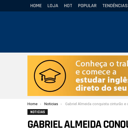
HOME
LOJA
HOT
POPULAR
TENDÊNCIAS
Você está aqui:
Home
Noticias
Gabriel Almeida conquista cinturão e chega embalado para seletiva do ADCC: “Repetir o feito de 
NOTICIAS
GABRIEL ALMEIDA CONQ