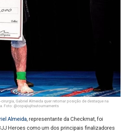
-cirurgia, Gabriel Almeida quer retomar posição de destaque na
. Foto: @copajiujitsutournaments
iel Almeida
, representante da Checkmat, foi
 BJJ Heroes como um dos principais finalizadores