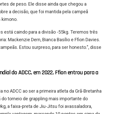
tes de peso. Ele disse ainda que chegou a
bre a decisão, que foi mantida pela campeã
m kimono.
s está caindo para a divisão -55kg. Teremos três
: Mackenzie Dern, Bianca Basílio e Ffion Davies.
 campeãs. Estou surpreso, para ser honesto.”, disse
ndial do ADCC, em 2022, Ffion entrou para a
ia no ADCC ao ser a primeira atleta da Grã-Bretanha
ã do torneio de grappling mais importante do
kg, a faixa-preta de Jiu-Jitsu foi avassaladora,
ampla vantagem, marcando 10 pontos em cima da