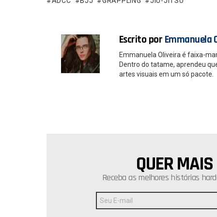
o
p
ADCC
BJJ
GRAPPLING
JIU-JITSU
k
p
Escrito por
Emmanuela O
Emmanuela Oliveira é faixa-ma
Dentro do tatame, aprendeu que é
artes visuais em um só pacote.
QUER MAIS
NEWSLETTER
Receba as melhores histórias hard
Endereço
de
E-