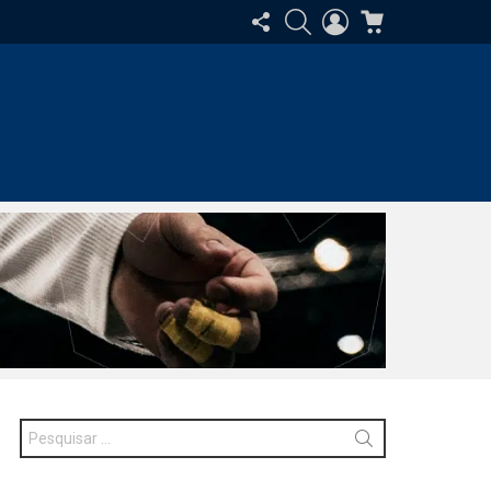
SIGA-
PESQUISAR
ENTRAR
CARRINHO
NOS
Procurar
por: