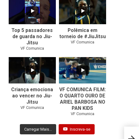
8
0
46
1
Top 5 passadores
Polêmica em
de guarda no Jiu-
torneio de #JiuJitsu
VF Comunica
Jitsu
VF Comunica
10
0
Criança emociona
VF COMUNICA FILM:
ao vencer no Jiu-
O QUARTO OURO DE
Jitsu
ARIEL BARBOSA NO
...
VF Comunica
PAN KIDS
7
0
VF Comunica
Carregar Mais...
Inscreva-se
O que