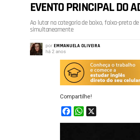
EVENTO PRINCIPAL DO A
Ao lutar na categoria de baixo, faixa-preta d
simultaneamente
por
EMMANUELA OLIVEIRA
há 2 anos
Compartilhe!
F
W
X
a
h
ce
at