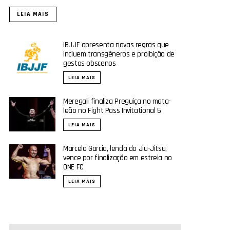
LEIA MAIS
IBJJF apresenta novas regras que
incluem transgêneros e proibição de
gestos obscenos
LEIA MAIS
Meregali finaliza Preguiça no mata-
leão no Fight Pass Invitational 5
LEIA MAIS
Marcelo Garcia, lenda do Jiu-Jitsu,
vence por finalização em estreia no
ONE FC
LEIA MAIS