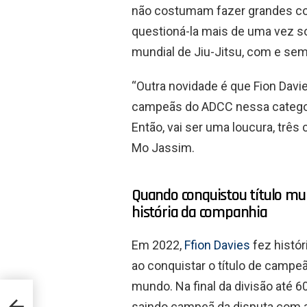
não costumam fazer grandes cor
questioná-la mais de uma vez so
mundial de Jiu-Jitsu, com e se
“Outra novidade é que Fion Davie
campeãs do ADCC nessa categoria
Então, vai ser uma loucura, três
Mo Jassim.
Quando conquistou título mu
história da companhia
Em 2022,
Ffion Davies
fez histór
ao conquistar o título de campe
mundo. Na final da divisão até 60
io-
saindo campeã da disputa com 