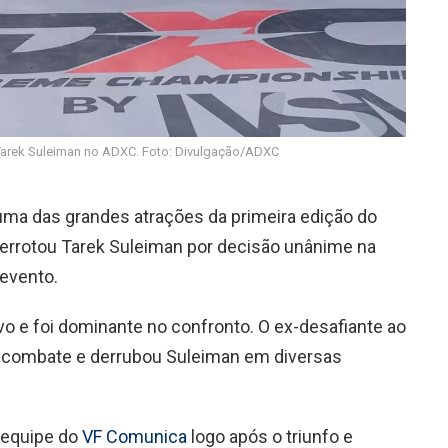
 Tarek Suleiman no ADXC. Foto: Divulgação/ADXC
i uma das grandes atrações da primeira edição do
derrotou Tarek Suleiman por decisão unânime na
 evento.
vo e foi dominante no confronto. O ex-desafiante ao
do combate e derrubou Suleiman em diversas
 equipe do
VF Comunica
logo após o triunfo e