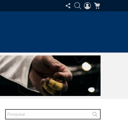
SIGA-
PESQUISAR
ENTRAR
CARRINHO
NOS
Procurar
por: