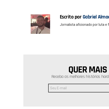
k
p
Escrito por
Gabriel Alma
Jornalista aficionado por luta e 
QUER MAIS
NEWSLETTER
Receba as melhores histórias hard
Endereço
de
E-
mail: