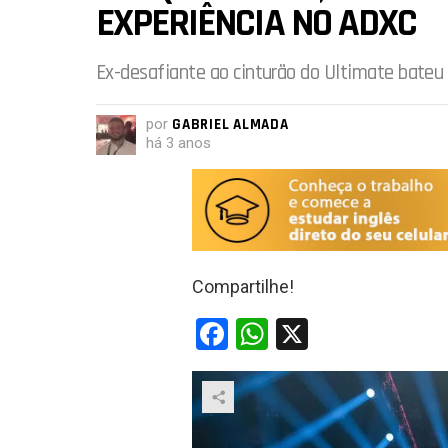
EXPERIÊNCIA NO ADXC
Ex-desafiante ao cinturão do Ultimate bateu 
por
GABRIEL ALMADA
há 3 anos
Compartilhe!
F
W
X
a
h
ce
at
b
s