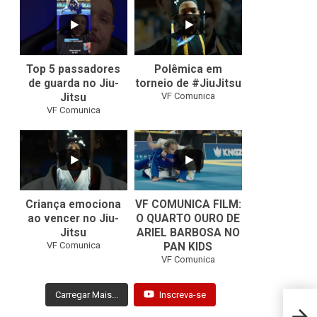
10
0
46
1
Top 5 passadores
Polêmica em
de guarda no Jiu-
torneio de #JiuJitsu
VF Comunica
Jitsu
VF Comunica
10
0
Criança emociona
VF COMUNICA FILM:
ao vencer no Jiu-
O QUARTO OURO DE
Jitsu
ARIEL BARBOSA NO
...
VF Comunica
PAN KIDS
7
0
VF Comunica
Carregar Mais...
Inscreva-se
Nika 