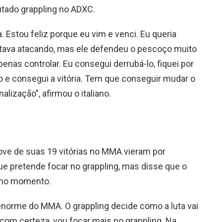
utado grappling no ADXC.
. Estou feliz porque eu vim e venci. Eu queria
 estava atacando, mas ele defendeu o pescoço muito
penas controlar. Eu consegui derrubá-lo, fiquei por
 e consegui a vitória. Tem que conseguir mudar o
lização”, afirmou o italiano.
ove de suas 19 vitórias no MMA vieram por
 que pretende focar no grappling, mas disse que o
 no momento.
 enorme do MMA. O grappling decide como a luta vai
 com certeza, vou focar mais no grappling. Na