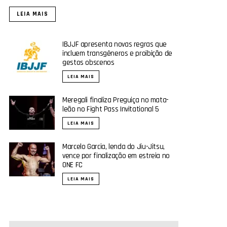
LEIA MAIS
IBJJF apresenta novas regras que
incluem transgêneros e proibição de
gestos obscenos
LEIA MAIS
Meregali finaliza Preguiça no mata-
leão no Fight Pass Invitational 5
LEIA MAIS
Marcelo Garcia, lenda do Jiu-Jitsu,
vence por finalização em estreia no
ONE FC
LEIA MAIS