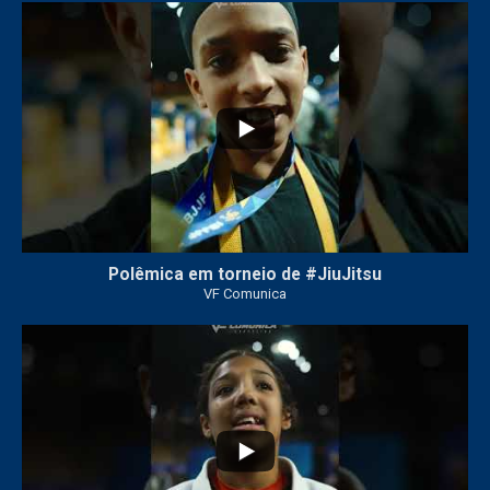
46
1
Polêmica em torneio de #JiuJitsu
VF Comunica
10
0