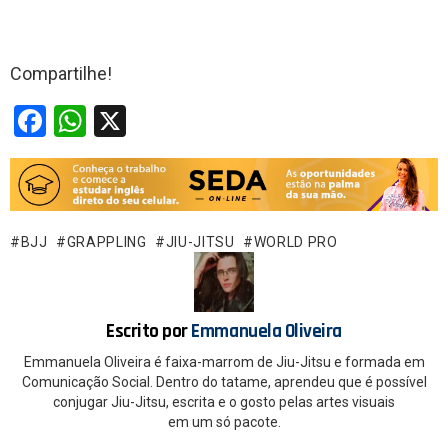
Compartilhe!
F
W
X
a
h
ce
at
b
s
o
A
BJJ
GRAPPLING
JIU-JITSU
WORLD PRO
o
p
k
p
Escrito por
Emmanuela Oliveira
Emmanuela Oliveira é faixa-marrom de Jiu-Jitsu e formada em
Comunicação Social. Dentro do tatame, aprendeu que é possível
conjugar Jiu-Jitsu, escrita e o gosto pelas artes visuais
em um só pacote.