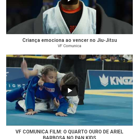
Criança emociona ao vencer no Jiu-Jitsu
VF Comunica
...
7
0
VF COMUNICA FILM: O QUARTO OURO DE ARIEL
BARBOSA NO PAN KIDS