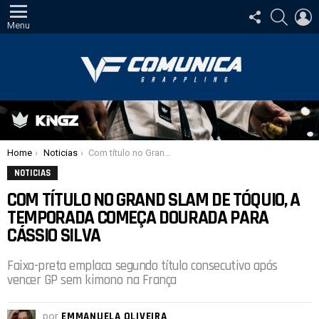
SIGA-
PESQUI
E
NOS
Menu
Você está aqui:
Home
Noticias
Com título no Grand Slam de Tóquio, a temporada começa dourada para Cássio Silva
NOTICIAS
COM TÍTULO NO GRAND SLAM DE TÓQUIO, A
TEMPORADA COMEÇA DOURADA PARA
CÁSSIO SILVA
Faixa-preta emplaca segundo título consecutivo após
vencer GP sem kimono na França
por
EMMANUELA OLIVEIRA