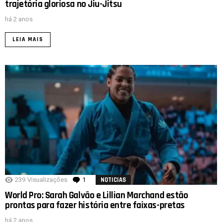
trajetória gloriosa no Jiu-Jitsu
há 2 anos
LEIA MAIS
239
Visualizações
1
comentário
NOTICIAS
World Pro: Sarah Galvão e Lillian Marchand estão
prontas para fazer história entre faixas-pretas
há 2 anos