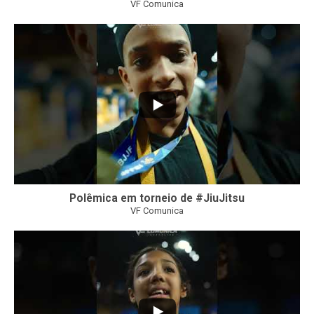
VF Comunica
46
1
Polêmica em torneio de #JiuJitsu
VF Comunica
10
0