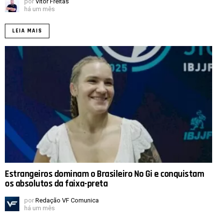
por
Vitor Freitas
há um mês
LEIA MAIS
Estrangeiros dominam o Brasileiro No Gi e conquistam
os absolutos da faixa-preta
por
Redação VF Comunica
há um mês