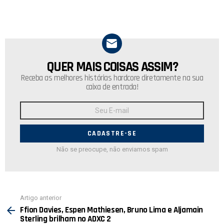
QUER MAIS COISAS ASSIM?
NEWSLETTER
Receba as melhores histórias hardcore diretamente na sua
caixa de entrada!
Endereço
de
E-
mail:
Não se preocupe, não enviamos spam
Ver
Artigo anterior
mais
Ffion Davies, Espen Mathiesen, Bruno Lima e Aljamain
Sterling brilham no ADXC 2