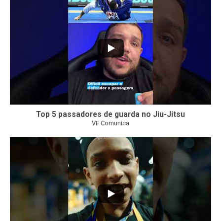
21
1
Top 5 passadores de guarda no Jiu-Jitsu
VF Comunica
47
1