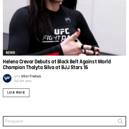
NEWS
Helena Crevar Debuts at Black Belt Against World
Champion Thalyta Silva at BJJ Stars 16
por
Vitor Freitas
há um ano
LEIA MAIS
Procurar
por: