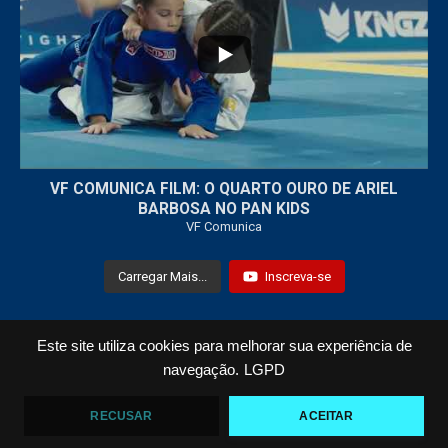
7
0
VF COMUNICA FILM: O QUARTO OURO DE ARIEL
BARBOSA NO PAN KIDS
VF Comunica
Carregar Mais...
Inscreva-se
Este site utiliza cookies para melhorar sua experiência de
Todos os Direitos Reservados © 2021 VF Comunica
navegação.
LGPD
Home
Loja
Fotos
Vídeos
RECUSAR
ACEITAR