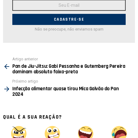
Endereço
de
E-
mail:
Não se preocupe, não enviamos spam
Ver
Artigo anterior
mais
Pan de Jiu-Jitsu: Gabi Pessanha e Gutemberg Pereira
dominam absoluto faixa-preta
Próximo artigo
Infecção alimentar quase tirou Mica Galvão do Pan
2024
QUAL É A SUA REAÇÃO?