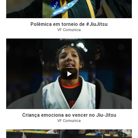
Polêmica em torneio de #JiuJitsu
VF Comunica
10
0
Criança emociona ao vencer no Jiu-Jitsu
VF Comunica