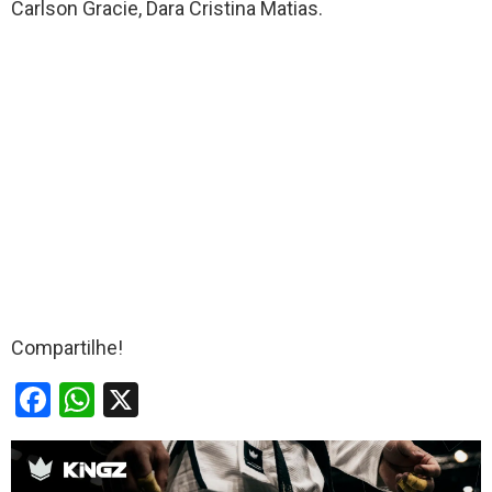
Carlson Gracie, Dara Cristina Matias.
Compartilhe!
F
W
X
a
h
ce
at