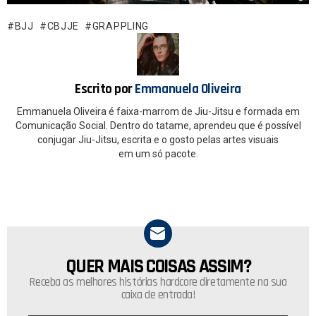
b
s
o
A
BJJ
CBJJE
GRAPPLING
o
p
k
p
Escrito por
Emmanuela Oliveira
Emmanuela Oliveira é faixa-marrom de Jiu-Jitsu e formada em
Comunicação Social. Dentro do tatame, aprendeu que é possível
conjugar Jiu-Jitsu, escrita e o gosto pelas artes visuais
em um só pacote.
QUER MAIS COISAS ASSIM?
NEWSLETTER
Receba as melhores histórias hardcore diretamente na sua
caixa de entrada!