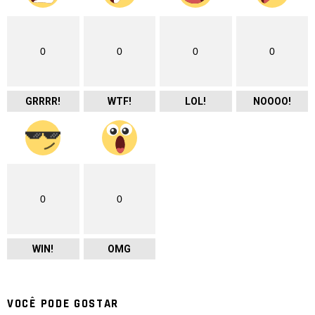
0
0
0
0
GRRRR!
WTF!
LOL!
NOOOO!
0
0
WIN!
OMG
VOCÊ PODE GOSTAR