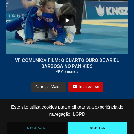
...
7
0
VF COMUNICA FILM: O QUARTO OURO DE ARIEL
BARBOSA NO PAN KIDS
VF Comunica
Carregar Mais...
Inscreva-se
Este site utiliza cookies para melhorar sua experiência de
Todos os Direitos Reservados © 2021 VF Comunica
navegação.
LGPD
Home
Loja
Fotos
Vídeos
RECUSAR
ACEITAR