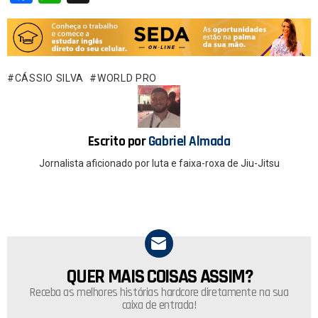
a
h
ce
at
b
s
o
A
CÁSSIO SILVA
WORLD PRO
o
p
k
p
Escrito por
Gabriel Almada
Jornalista aficionado por luta e faixa-roxa de Jiu-Jitsu
QUER MAIS COISAS ASSIM?
NEWSLETTER
Receba as melhores histórias hardcore diretamente na sua
caixa de entrada!