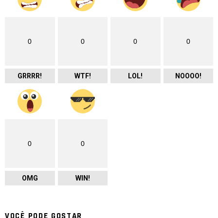
0
0
0
0
GRRRR!
WTF!
LOL!
NOOOO!
0
0
OMG
WIN!
VOCÊ PODE GOSTAR