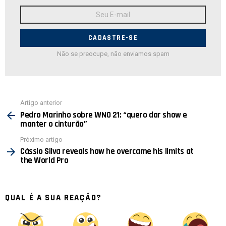
Endereço
de
E-
mail:
Não se preocupe, não enviamos spam
Ver
Artigo anterior
mais
Pedro Marinho sobre WNO 21: “quero dar show e
manter o cinturão”
Próximo artigo
Cássio Silva reveals how he overcame his limits at
the World Pro
QUAL É A SUA REAÇÃO?