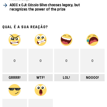
ADCC x CJI: Cássio Silva chooses legacy, but
recognizes the power of the prize
QUAL É A SUA REAÇÃO?
0
0
0
0
GRRRR!
WTF!
LOL!
NOOOO!