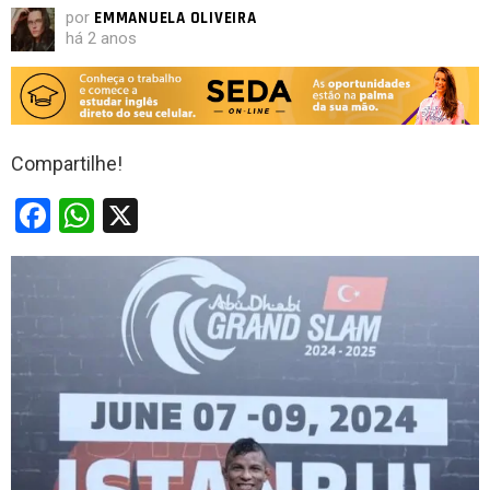
por
EMMANUELA OLIVEIRA
há 2 anos
Compartilhe!
F
W
X
a
h
ce
at
b
s
o
A
o
p
k
p