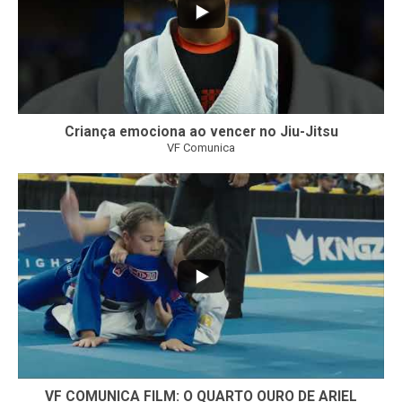
Criança emociona ao vencer no Jiu-Jitsu
VF Comunica
...
7
0
VF COMUNICA FILM: O QUARTO OURO DE ARIEL