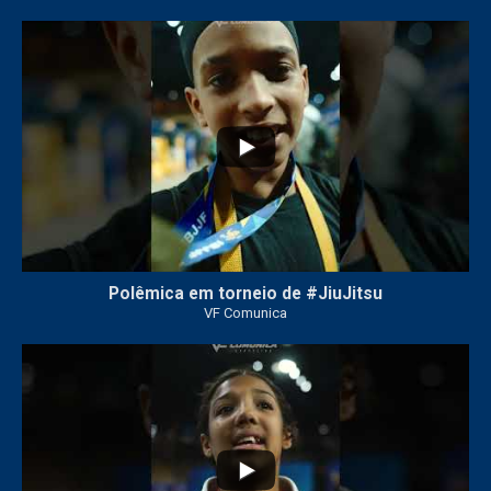
47
1
Polêmica em torneio de #JiuJitsu
VF Comunica
10
0