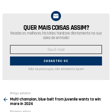
QUER MAIS COISAS ASSIM?
NEWSLETTER
Receba as melhores histórias hardcore diretamente na sua
caixa de entrada!
Endereço
de
E-
mail:
Não se preocupe, não enviamos spam
Ver
Artigo anterior
mais
Multi-champion, blue-belt from juvenile wants to win
more in 2024
Próximo artigo