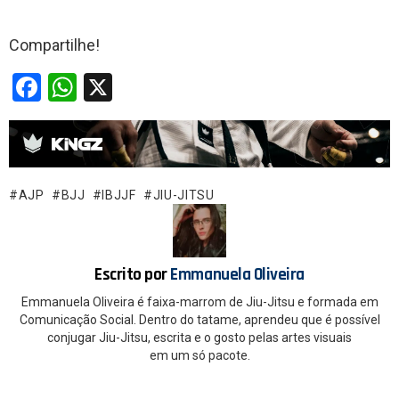
Compartilhe!
F
W
X
a
h
ce
at
b
s
o
A
AJP
BJJ
IBJJF
JIU-JITSU
o
p
k
p
Escrito por
Emmanuela Oliveira
Emmanuela Oliveira é faixa-marrom de Jiu-Jitsu e formada em
Comunicação Social. Dentro do tatame, aprendeu que é possível
conjugar Jiu-Jitsu, escrita e o gosto pelas artes visuais
em um só pacote.