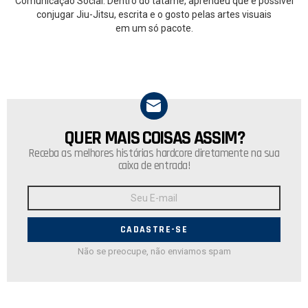
Comunicação Social. Dentro do tatame, aprendeu que é possível
conjugar Jiu-Jitsu, escrita e o gosto pelas artes visuais
em um só pacote.
QUER MAIS COISAS ASSIM?
NEWSLETTER
Receba as melhores histórias hardcore diretamente na sua
caixa de entrada!
Endereço
de
E-
mail:
Não se preocupe, não enviamos spam