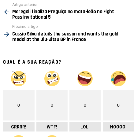
Ver
Artigo anterior
mais
Meregali finaliza Preguiça no mata-leão no Fight
Pass Invitational 5
Próximo artigo
Cassio Silva details the season and wants the gold
medal at the Jiu-Jitsu GP in France
QUAL É A SUA REAÇÃO?
0
0
0
0
GRRRR!
WTF!
LOL!
NOOOO!