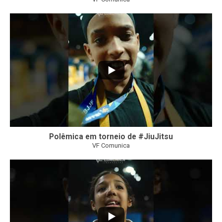
46
1
Polêmica em torneio de #JiuJitsu
VF Comunica
10
0