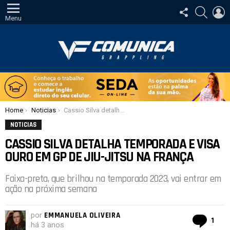
SIGA-
PESQUI
E
NOS
Menu
Você está aqui:
Home
Noticias
Cassio Silva detalha temporada e visa ouro em GP de Jiu-Jitsu na França
NOTICIAS
CASSIO SILVA DETALHA TEMPORADA E VISA
OURO EM GP DE JIU-JITSU NA FRANÇA
Faixa-preta, que brilhou na temporada 2023, vai entrar em
ação na próxima semana
por
EMMANUELA OLIVEIRA
com
1
há 3 anos