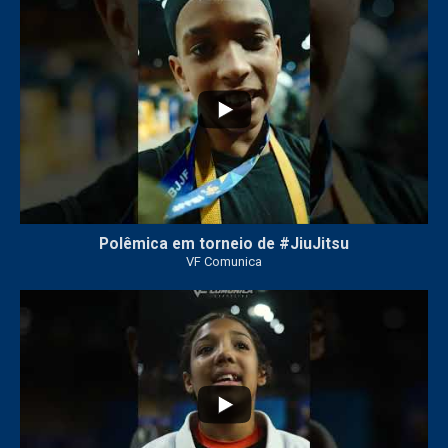
46
1
Polêmica em torneio de #JiuJitsu
VF Comunica
10
0