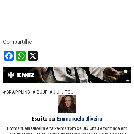
Compartilhe!
F
W
X
a
h
ce
at
b
s
o
A
GRAPPLING
IBJJF
JIU-JITSU
o
p
k
p
Escrito por
Emmanuela Oliveira
Emmanuela Oliveira é faixa-marrom de Jiu-Jitsu e formada em