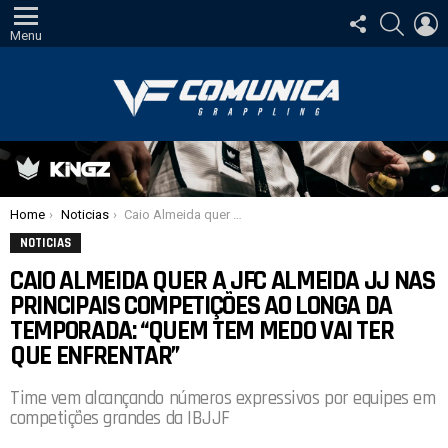
SIGA-
PESQUI
E
NOS
Menu
Você está aqui:
Home
Noticias
Caio Almeida quer a JFC Almeida JJ nas principais competições ao longa da temporada: “Quem tem medo vai ter que enfrentar”
NOTICIAS
CAIO ALMEIDA QUER A JFC ALMEIDA JJ NAS
PRINCIPAIS COMPETIÇÕES AO LONGA DA
TEMPORADA: “QUEM TEM MEDO VAI TER
QUE ENFRENTAR”
Time vem alcançando números expressivos por equipes em
competições grandes da IBJJF