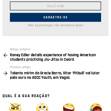
Endereço
de
E-
mail:
Não se preocupe, não enviamos spam
Ver
Artigo anterior
mais
Roney Edler details experience of having American
students practicing Jiu-Jitsu in Ceará
Próximo artigo
Talento mirim da Gracie Barra, Vitor ‘Pitbull’ vai lutar
pelo ouro no ADCC Youth, em Vegas
QUAL É A SUA REAÇÃO?