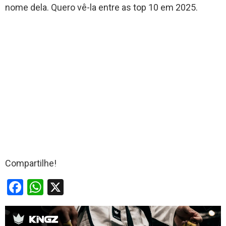
nome dela. Quero vê-la entre as top 10 em 2025.
Compartilhe!
F
W
X
a
h
ce
at