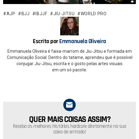
b
s
o
A
AJP
BJJ
IBJJF
JIU-JITSU
WORLD PRO
o
p
k
p
Escrito por
Emmanuela Oliveira
Emmanuela Oliveira é faixa-marrom de Jiu-Jitsu e formada em
Comunicação Social. Dentro do tatame, aprendeu que é possível
conjugar Jiu-Jitsu, escrita e o gosto pelas artes visuais
em um só pacote.
QUER MAIS COISAS ASSIM?
NEWSLETTER
Receba as melhores histórias hardcore diretamente na sua
caixa de entrada!