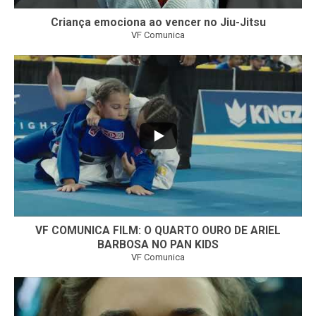
Criança emociona ao vencer no Jiu-Jitsu
VF Comunica
...
6
0
VF COMUNICA FILM: O QUARTO OURO DE ARIEL
BARBOSA NO PAN KIDS
VF Comunica
...