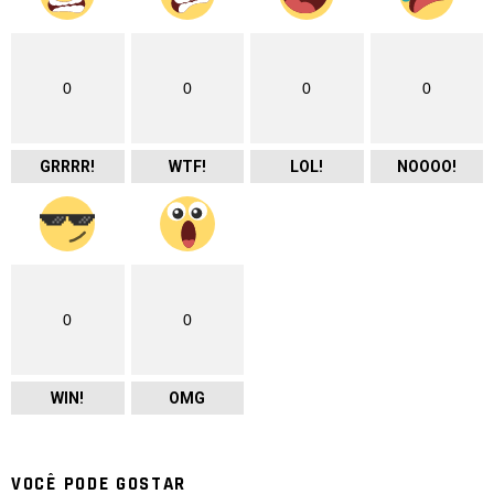
0
0
0
0
GRRRR!
WTF!
LOL!
NOOOO!
0
0
WIN!
OMG
VOCÊ PODE GOSTAR