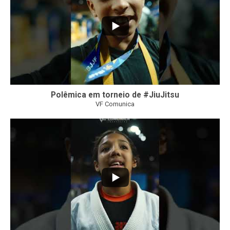
Polêmica em torneio de #JiuJitsu
VF Comunica
10
0