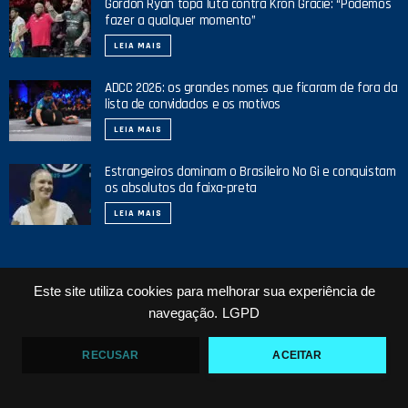
Gordon Ryan topa luta contra Kron Gracie: “Podemos
fazer a qualquer momento”
LEIA MAIS
ADCC 2026: os grandes nomes que ficaram de fora da
lista de convidados e os motivos
LEIA MAIS
Estrangeiros dominam o Brasileiro No Gi e conquistam
os absolutos da faixa-preta
LEIA MAIS
Este site utiliza cookies para melhorar sua experiência de
NOSSO YOUTUBE
navegação.
LGPD
42
1
RECUSAR
ACEITAR