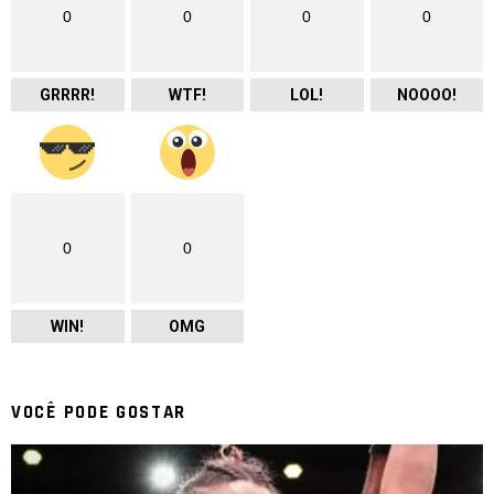
0
0
0
0
GRRRR!
WTF!
LOL!
NOOOO!
0
0
WIN!
OMG
VOCÊ PODE GOSTAR