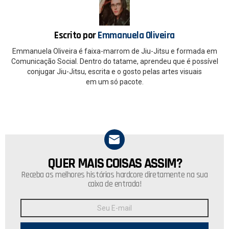
o
p
k
p
Escrito por
Emmanuela Oliveira
Emmanuela Oliveira é faixa-marrom de Jiu-Jitsu e formada em
Comunicação Social. Dentro do tatame, aprendeu que é possível
conjugar Jiu-Jitsu, escrita e o gosto pelas artes visuais
em um só pacote.
QUER MAIS COISAS ASSIM?
NEWSLETTER
Receba as melhores histórias hardcore diretamente na sua
caixa de entrada!
Endereço
de
E-
mail: