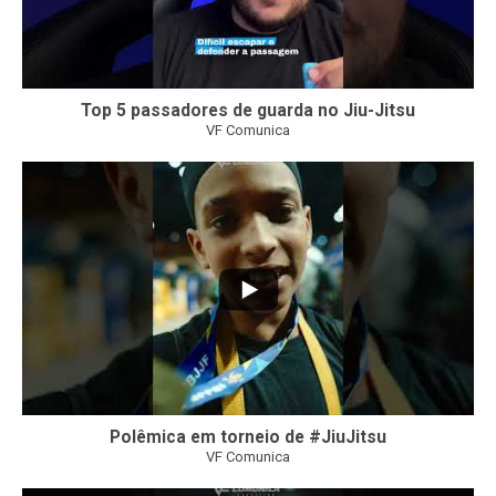
Top 5 passadores de guarda no Jiu-Jitsu
VF Comunica
46
1
Polêmica em torneio de #JiuJitsu
VF Comunica