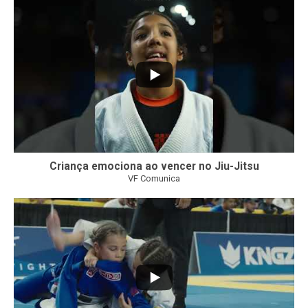
10
0
Criança emociona ao vencer no Jiu-Jitsu
VF Comunica
...
7
0