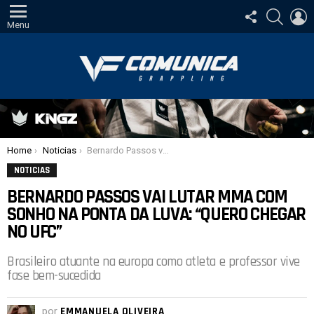
SIGA-
PESQUI
E
NOS
Menu
Você está aqui:
Home
Noticias
Bernardo Passos vai lutar MMA com sonho na ponta da luva: “Quero chegar no UFC”
NOTICIAS
BERNARDO PASSOS VAI LUTAR MMA COM
SONHO NA PONTA DA LUVA: “QUERO CHEGAR
NO UFC”
Brasileiro atuante na europa como atleta e professor vive
fase bem-sucedida
por
EMMANUELA OLIVEIRA