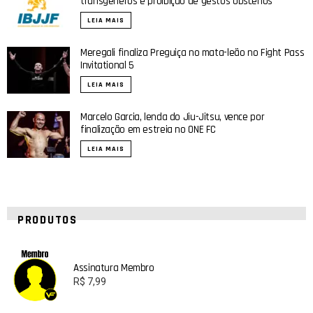
transgêneros e proibição de gestos obscenos
LEIA MAIS
Meregali finaliza Preguiça no mata-leão no Fight Pass
Invitational 5
LEIA MAIS
Marcelo Garcia, lenda do Jiu-Jitsu, vence por
finalização em estreia no ONE FC
LEIA MAIS
PRODUTOS
Assinatura Membro
R$
7,99