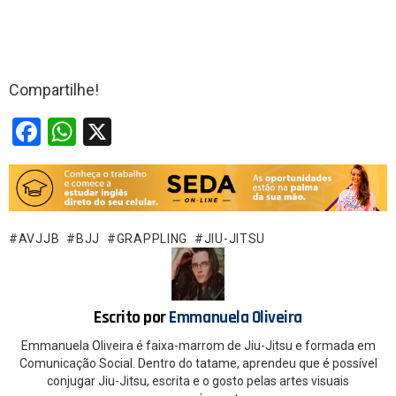
Compartilhe!
F
W
X
a
h
ce
at
b
s
o
A
AVJJB
BJJ
GRAPPLING
JIU-JITSU
o
p
k
p
Escrito por
Emmanuela Oliveira
Emmanuela Oliveira é faixa-marrom de Jiu-Jitsu e formada em
Comunicação Social. Dentro do tatame, aprendeu que é possível
conjugar Jiu-Jitsu, escrita e o gosto pelas artes visuais