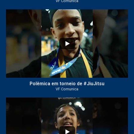
VF Comunica
47
1
Polêmica em torneio de #JiuJitsu
VF Comunica
10
0