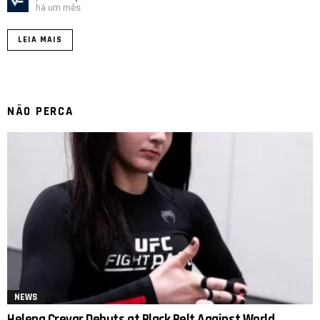
há um mês
LEIA MAIS
NÃO PERCA
NEWS
Helena Crevar Debuts at Black Belt Against World