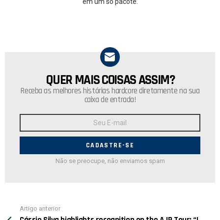
em um só pacote.
QUER MAIS COISAS ASSIM?
NEWSLETTER
Receba as melhores histórias hardcore diretamente na sua
caixa de entrada!
Endereço
de
E-
mail:
Não se preocupe, não enviamos spam
Ver
Artigo anterior
mais