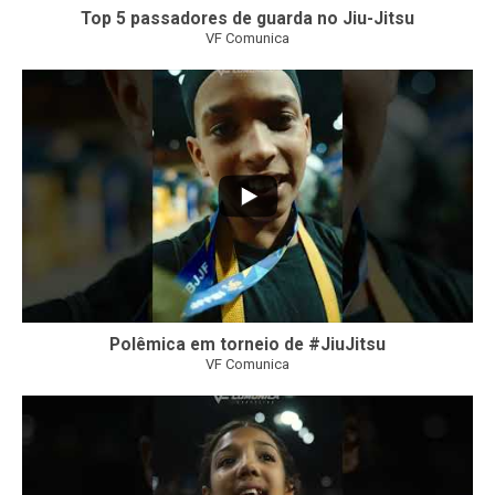
Top 5 passadores de guarda no Jiu-Jitsu
VF Comunica
47
1
Polêmica em torneio de #JiuJitsu
VF Comunica
10
0