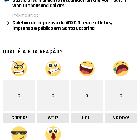
Cássio Silva highlights recognition on the AJP Tour: “I
won 13 thousand dollars”
Próximo artigo
Coletiva de imprensa do ADXC 3 reúne atletas,
imprensa e público em Santa Catarina
QUAL É A SUA REAÇÃO?
0
0
0
0
GRRRR!
WTF!
LOL!
NOOOO!