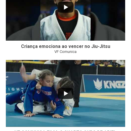
Criança emociona ao vencer no Jiu-Jitsu
VF Comunica
...
7
0