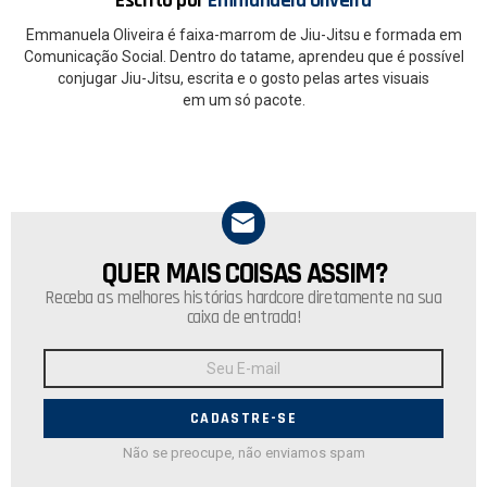
Escrito por
Emmanuela Oliveira
Emmanuela Oliveira é faixa-marrom de Jiu-Jitsu e formada em
Comunicação Social. Dentro do tatame, aprendeu que é possível
conjugar Jiu-Jitsu, escrita e o gosto pelas artes visuais
em um só pacote.
QUER MAIS COISAS ASSIM?
NEWSLETTER
Receba as melhores histórias hardcore diretamente na sua
caixa de entrada!
Endereço
de
E-
mail:
Não se preocupe, não enviamos spam