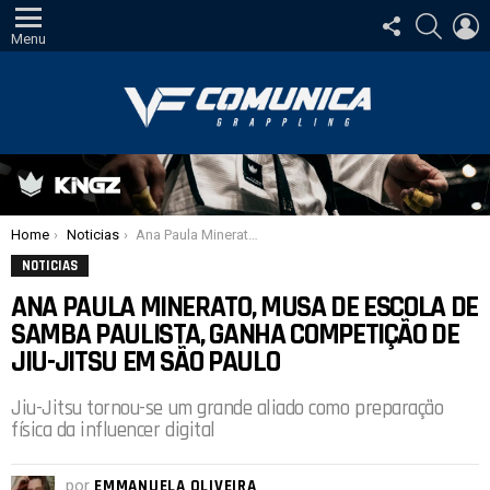
SIGA-
PESQUI
E
NOS
Menu
Você está aqui:
Home
Noticias
Ana Paula Minerato, musa de escola de samba paulista, ganha competição de Jiu-Jitsu em São Paulo
NOTICIAS
ANA PAULA MINERATO, MUSA DE ESCOLA DE
SAMBA PAULISTA, GANHA COMPETIÇÃO DE
JIU-JITSU EM SÃO PAULO
Jiu-Jitsu tornou-se um grande aliado como preparação
física da influencer digital
por
EMMANUELA OLIVEIRA