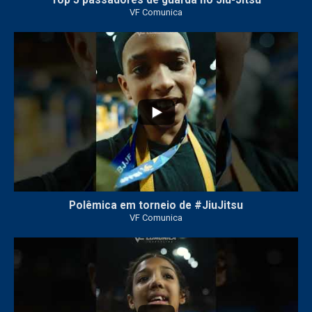
Top 5 passadores de guarda no Jiu-Jitsu
VF Comunica
46
1
Polêmica em torneio de #JiuJitsu
VF Comunica
10
0