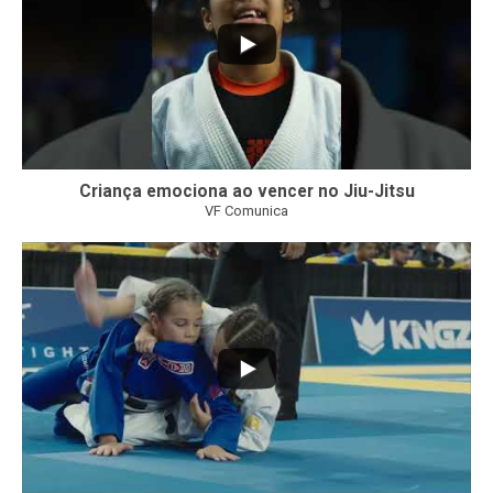
Criança emociona ao vencer no Jiu-Jitsu
VF Comunica
...
7
0