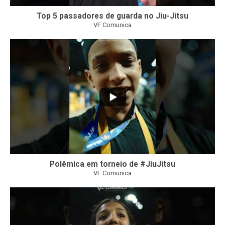
Top 5 passadores de guarda no Jiu-Jitsu
VF Comunica
46
1
Polêmica em torneio de #JiuJitsu
VF Comunica
10
0