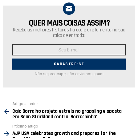
QUER MAIS COISAS ASSIM?
NEWSLETTER
Receba as melhores histórias hardcore diretamente na sua
caixa de entrada!
Endereço
de
E-
mail:
Não se preocupe, não enviamos spam
Ver
Artigo anterior
mais
Caio Borralho projeta estreia no grappling e aposta
em Sean Strickland contra ‘Borrachinha’
Próximo artigo
AJP USA celebrates growth and prepares for the