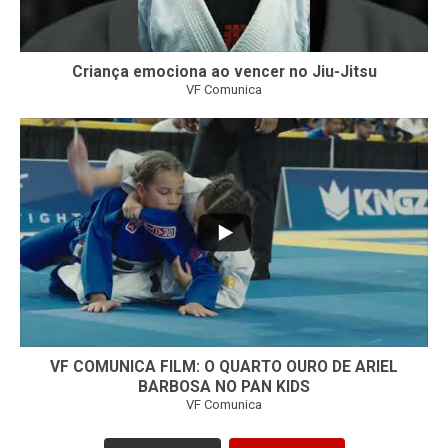
Criança emociona ao vencer no Jiu-Jitsu
VF Comunica
...
7
0
VF COMUNICA FILM: O QUARTO OURO DE ARIEL
BARBOSA NO PAN KIDS
VF Comunica