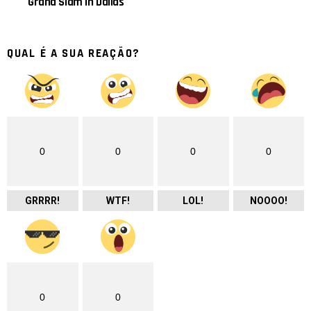
Grand Slam in Dallas
QUAL É A SUA REAÇÃO?
0
0
0
0
GRRRR!
WTF!
LOL!
NOOOO!
0
0