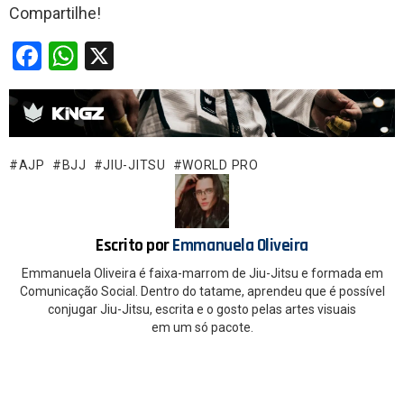
Compartilhe!
F
W
X
a
h
ce
at
b
s
o
A
AJP
BJJ
JIU-JITSU
WORLD PRO
o
p
k
p
Escrito por
Emmanuela Oliveira
Emmanuela Oliveira é faixa-marrom de Jiu-Jitsu e formada em
Comunicação Social. Dentro do tatame, aprendeu que é possível
conjugar Jiu-Jitsu, escrita e o gosto pelas artes visuais
em um só pacote.