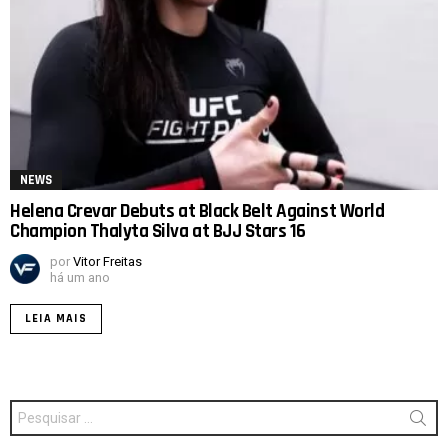
NEWS
Helena Crevar Debuts at Black Belt Against World
Champion Thalyta Silva at BJJ Stars 16
por
Vitor Freitas
há um ano
LEIA MAIS
Procurar
por: