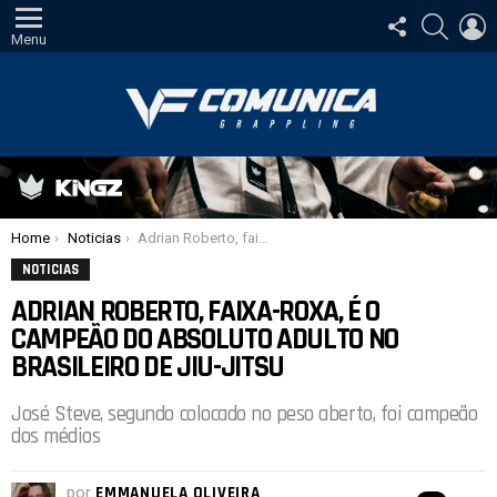
SIGA-
PESQUI
E
NOS
Menu
Você está aqui:
Home
Noticias
Adrian Roberto, faixa-roxa, é o campeão do absoluto adulto no Brasileiro de Jiu-Jitsu
NOTICIAS
ADRIAN ROBERTO, FAIXA-ROXA, É O
CAMPEÃO DO ABSOLUTO ADULTO NO
BRASILEIRO DE JIU-JITSU
José Steve, segundo colocado no peso aberto, foi campeão
dos médios
por
EMMANUELA OLIVEIRA
com