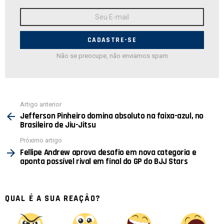
Endereço
de
E-
mail:
Não se preocupe, não enviamos spam
Ver
Artigo anterior
mais
Jefferson Pinheiro domina absoluto na faixa-azul, no
Brasileiro de Jiu-Jitsu
Próximo artigo
Fellipe Andrew aprova desafio em nova categoria e
aponta possível rival em final do GP do BJJ Stars
QUAL É A SUA REAÇÃO?