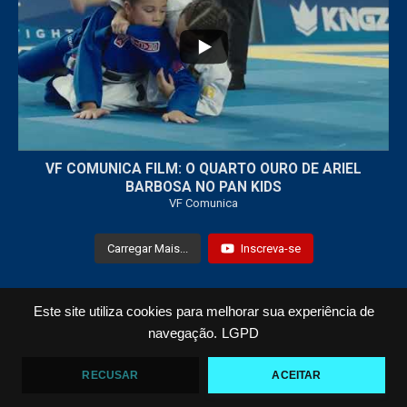
7
0
VF COMUNICA FILM: O QUARTO OURO DE ARIEL
BARBOSA NO PAN KIDS
VF Comunica
Carregar Mais...
Inscreva-se
Este site utiliza cookies para melhorar sua experiência de
Todos os Direitos Reservados © 2021 VF Comunica
navegação.
LGPD
Home
Loja
Fotos
Vídeos
RECUSAR
ACEITAR