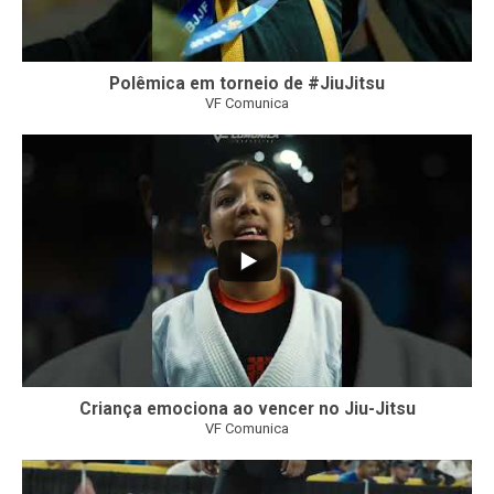
Polêmica em torneio de #JiuJitsu
VF Comunica
10
0
Criança emociona ao vencer no Jiu-Jitsu
VF Comunica