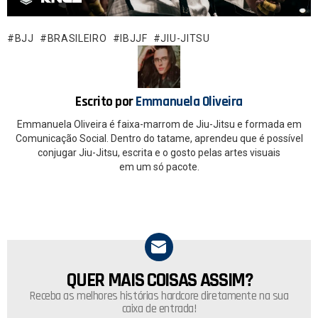
b
s
o
A
BJJ
BRASILEIRO
IBJJF
JIU-JITSU
o
p
k
p
Escrito por
Emmanuela Oliveira
Emmanuela Oliveira é faixa-marrom de Jiu-Jitsu e formada em
Comunicação Social. Dentro do tatame, aprendeu que é possível
conjugar Jiu-Jitsu, escrita e o gosto pelas artes visuais
em um só pacote.
QUER MAIS COISAS ASSIM?
NEWSLETTER
Receba as melhores histórias hardcore diretamente na sua
caixa de entrada!