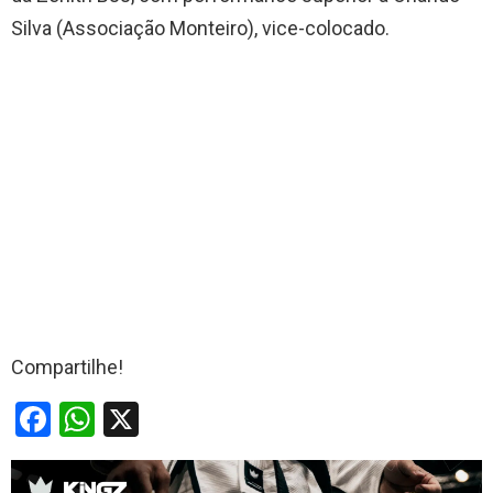
Silva (Associação Monteiro), vice-colocado.
Compartilhe!
F
W
X
a
h
ce
at